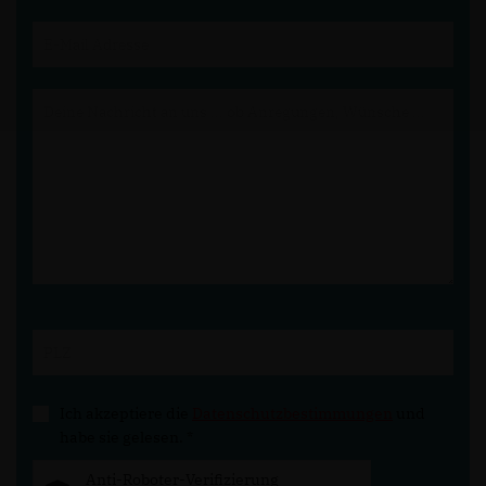
Ich akzeptiere die
Datenschutzbestimmungen
und
habe sie gelesen.
*
Anti-Roboter-Verifizierung